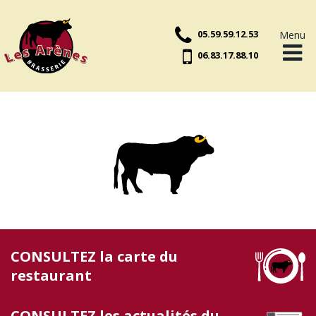
05.59.59.12.53
Menu
06.83.17.88.10
Accueil
Plats du jour
Suggestions
Carte
Actualités
CONSULTEZ la carte du
restaurant
Contact
CONSULTEZ les actualités du