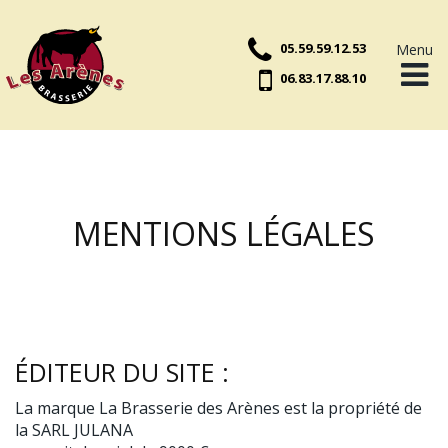
05.59.59.12.53
Menu
06.83.17.88.10
Accueil
Plats du jour
MENTIONS LÉGALES
Suggestions
Carte
Actualités
ÉDITEUR DU SITE :
Contact
La marque La Brasserie des Arènes est la propriété de
la SARL JULANA